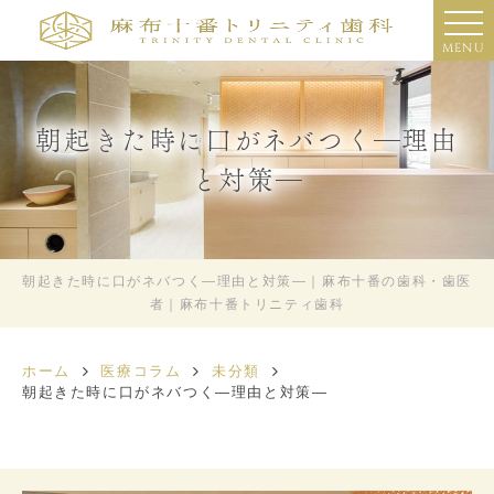
MENU
朝起きた時に口がネバつく―理由
と対策―
朝起きた時に口がネバつく―理由と対策―｜麻布十番の歯科・歯医
者｜麻布十番トリニティ歯科
ホーム
医療コラム
未分類
朝起きた時に口がネバつく―理由と対策―